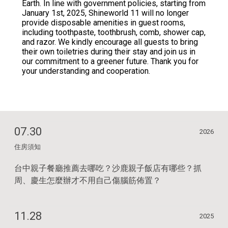
Earth. In line with government policies, starting from
January 1st, 2025, Shineworld 11 will no longer
provide disposable amenities in guest rooms,
including toothpaste, toothbrush, comb, shower cap,
and razor. We kindly encourage all guests to bring
their own toiletries during their stay and join us in
our commitment to a greener future. Thank you for
your understanding and cooperation.
07.30
2026
住房須知
台中親子餐廳推薦去哪吃？沙鹿親子飯店有哪些？抓
周、慶生怎麼辦才不用自己傷腦筋佈置？
11.28
2025