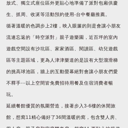
放式、獨立式座位區外更貼心地準備了派對包廂供慶
生、抓周、收涎等活動預約使用-台中餐廳推薦。
循著溫暖的色調步上2樓，映入眼簾的則是會讓小朋友
流連忘返的「時空派對」親子遊樂園，近百坪的室內
遊戲空間設有沙坑區、家家酒區、閱讀區、幼兒遊戲
區等主題區域，更為人津津樂道的是設有大型溜滑梯
的挑高球池區，牆上的互動螢幕絕對會讓小朋友們愛
不釋手⋯以上空間皆免費招待用餐及住宿消費者暢
玩。
延續餐館優質的氛圍營造，接著步入3-6樓的休閒旅
館，想窩11精心備好了36間溫暖的窩，包含雙人房、