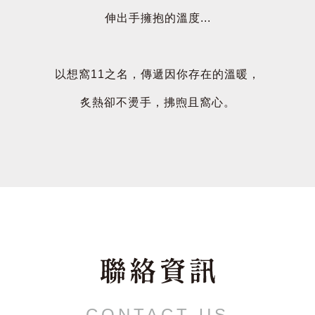
伸出手擁抱的溫度...
以想窩11之名，傳遞因你存在的溫暖，
炙熱卻不燙手，拂煦且窩心。
CONTACT US