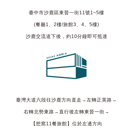
臺中市沙鹿區東晉一街11號1~5樓
(餐廳1、2樓/旅館3、4、5樓)
沙鹿交流道下後，約10分鐘即可抵達
臺灣大道六段往沙鹿方向直走→左轉正英路→
右轉北勢東路→直行後左轉東晉一街→
【想窩11餐旅館】位於左邊方向