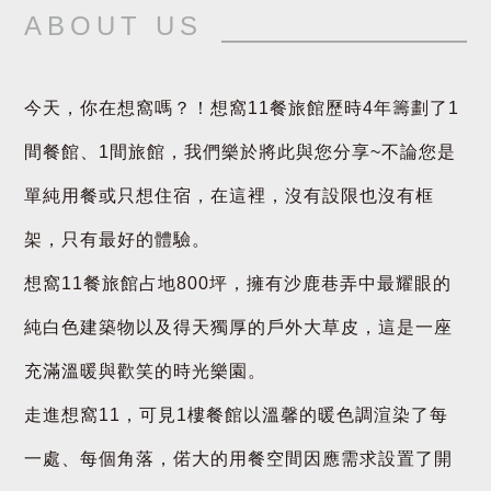
ABOUT US
今天，你在想窩嗎？！想窩11餐旅館歷時4年籌劃了1
間餐館、1間旅館，我們樂於將此與您分享~不論您是
單純用餐或只想住宿，在這裡，沒有設限也沒有框
架，只有最好的體驗。
想窩11餐旅館占地800坪，擁有沙鹿巷弄中最耀眼的
純白色建築物以及得天獨厚的戶外大草皮，這是一座
充滿溫暖與歡笑的時光樂園。
走進想窩11，可見1樓餐館以溫馨的暖色調渲染了每
一處、每個角落，偌大的用餐空間因應需求設置了開