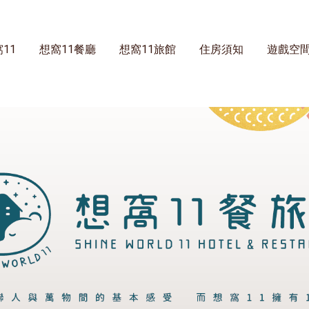
11
想窩11餐廳
想窩11旅館
住房須知
遊戲空